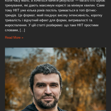
Коли часу мало, а хочеться бачити результат — багато хто шукає
тренування, які дають максимум користі за мінімум хвилин. Саме
тому HIIT уже кілька років поспіль тримається в топі фітнес-
трендів. Це формат, який поєднує високу інтенсивність, коротку
тривалість і відчутний ефект для форми, витривалості та
жироспалення. У цій статті розберемо: що таке HIIT простими
словами, […]
Read More »